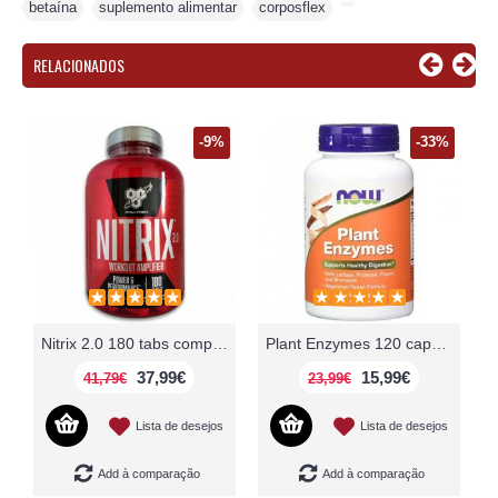
betaína
,
suplemento alimentar
,
corposflex
,
RELACIONADOS
-9%
-33%
w Foods
Nitrix 2.0 180 tabs comprimidos BSN
Plant Enzymes 120 caps Now Foods
37,99€
15,99€
41,79€
23,99€
Lista de desejos
Lista de desejos
Add à comparação
Add à comparação