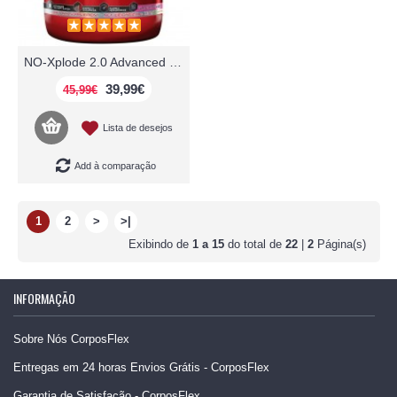
NO-Xplode 2.0 Advanced 50 servings BSN
39,99€
45,99€
Lista de desejos
Add à comparação
1
2
>
>|
Exibindo de
1 a 15
do total de
22
|
2
Página(s)
INFORMAÇÃO
Sobre Nós CorposFlex
Entregas em 24 horas Envios Grátis - CorposFlex
Garantia de Satisfação - CorposFlex