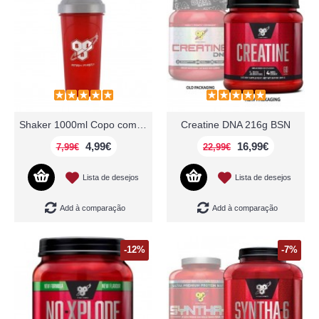
Shaker 1000ml Copo com Esfera Misturadora BSN
Creatine DNA 216g BSN
4,99€
16,99€
7,99€
22,99€
Lista de desejos
Lista de desejos
Add à comparação
Add à comparação
-12%
-7%