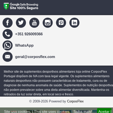
+351 926009366
WhatsApp
geral@corposflex.com
Melhor site de suplementos desportivos alimentares loja online CorposFlex
Portugal dispõem de IVA com taxa legal vigente. Os suplementos alimentares
naturais desportivos não possuem características de tratamento, cura ou de
diagnose de nenhuma anomalia de saúde. Suplementos de nutrição desportiva
não podem prevalecer sobre uma dieta alimentar diversificada. Mantenha-os
retirados da luz solar direta, em local seco e fresco.
© 2009-2026 Powered by
CorposFlex
Site usa cookies. | This site uses cookies.
| Saiba mais!
Aceitar |