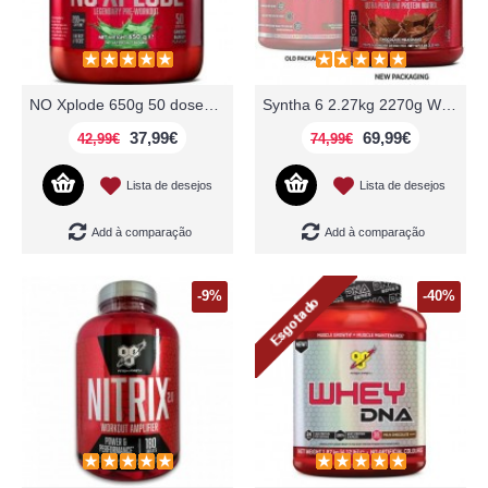
NO Xplode 650g 50 doses Pre treino BSN
Syntha 6 2.27kg 2270g Whey Protein BSN
37,99€
69,99€
42,99€
74,99€
Lista de desejos
Lista de desejos
Add à comparação
Add à comparação
-9%
-40%