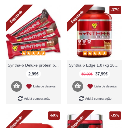
-37%
Syntha-6 Deluxe protein bar 90g BSN
Syntha 6 Edge 1.87kg 1870g 48 servings BSN
2,99€
37,99€
59,99€
Lista de desejos
Lista de desejos
Add à comparação
Add à comparação
-60%
-35%