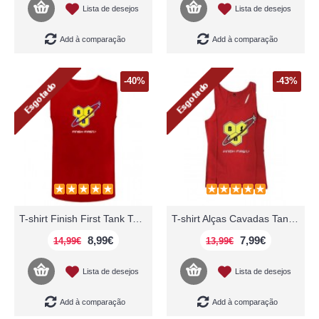
Lista de desejos
Lista de desejos
Add à comparação
Add à comparação
-40%
-43%
T-shirt Finish First Tank Top Fitness Vest Cavada BSN
T-shirt Alças Cavadas Tank Top Fitness Unissexo BSN
8,99€
7,99€
14,99€
13,99€
Lista de desejos
Lista de desejos
Add à comparação
Add à comparação