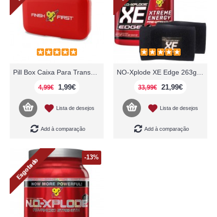
Pill Box Caixa Para Transportar Comprimidos BSN
NO-Xplode XE Edge 263g 25 doses BSN
1,99€
21,99€
4,99€
33,99€
Lista de desejos
Lista de desejos
Add à comparação
Add à comparação
-13%