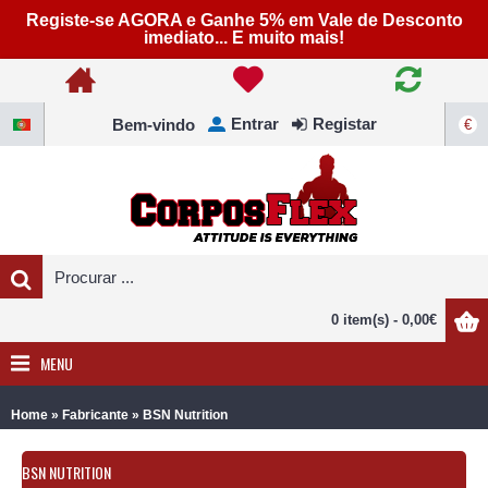
Registe-se AGORA e Ganhe 5% em Vale de Desconto
imediato... E muito mais!
Entrar
Registar
Bem-vindo
€
0 item(s) - 0,00€
MENU
»
»
Home
Fabricante
BSN Nutrition
BSN NUTRITION